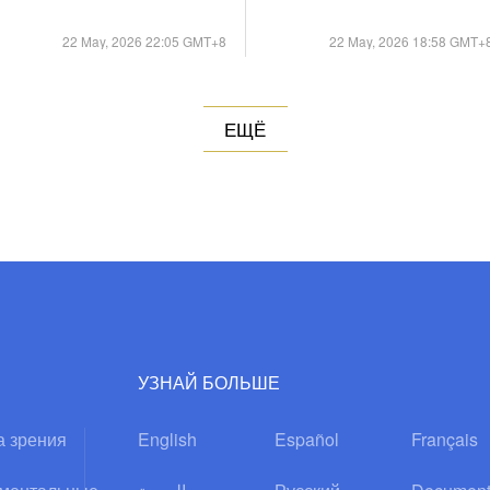
возможности
модернизации на
22 May, 2026 22:05 GMT+8
22 May, 2026 18:58 GMT+
«Крыше мира»
ЕЩЁ
УЗНАЙ БОЛЬШЕ
а зрения
English
Español
Français