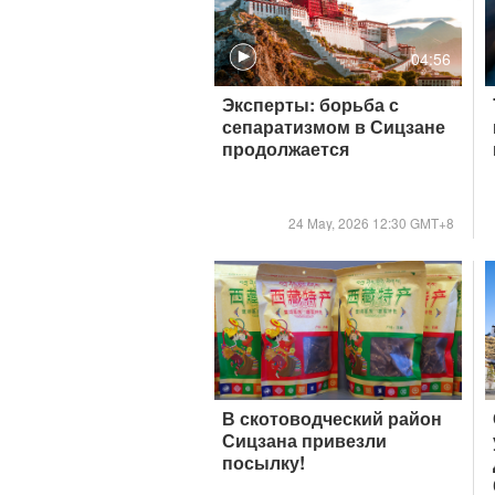
04:56
Эксперты: борьба с
сепаратизмом в Сицзане
продолжается
24 May, 2026 12:30 GMT+8
В скотоводческий район
Сицзана привезли
посылку!