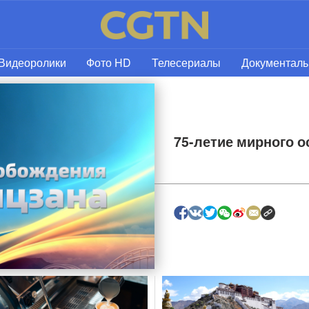
Видеоролики
Фото HD
Телесериалы
Документал
75-летие мирного 