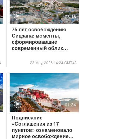
7
03:18
75 лет освобождению
Сицзана: моменты,
сформировавшие
современный облик
китайского региона
8
23 May, 2026 14:24 GMT+8
7
01:34
Подписание
«Соглашения из 17
пунктов» ознаменовало
мирное освобождение