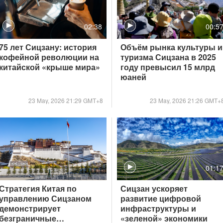
02:38
00:5
75 лет Сицзану: история
Объём рынка культуры и
кофейной революции на
туризма Сицзана в 2025
китайской «крыше мира»
году превысил 15 млрд
юаней
23 May, 2026 21:29 GMT+8
23 May, 2026 21:26 GMT+
01:1
Стратегия Китая по
Сицзан ускоряет
управлению Сицзаном
развитие цифровой
демонстрирует
инфраструктуры и
безграничные
«зеленой» экономики