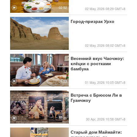
02:52
02 May, 2026 08:29 GMT+8
Город-призрак Урхо
02 May, 2026 08:02 GMT+8
Весенний вкус Чаочжоу:
клёцки с ростками
бамбука
02:53
01 May, 2026 10:05 GMT+8
Встреча с Брюсом Ли в
Гуанчжоу
02:26
30 Apr, 2026 10:58 GMT+8
Старый дом Маймайти:
путеводитель по