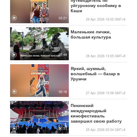
уйгурскому особняку в
Каши
02:21
29 Apr, 2026 16:02 GMT+8
Маленькие личжи,
большая культура
05:49
28 Apr, 2026 13:05 GMT+8
Яркий, шумный,
волшебный — базар в
Урумчи
00:16
27 Apr, 2026 15:58 GMT+8
Пекинский
международный
кинофестиваль
завершил свою работу
00:57
25 Apr, 2026 22:34 GMT+8