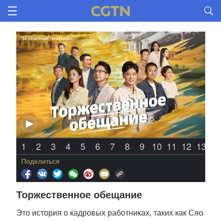
1
2
3
4
5
6
7
8
9
10
11
12
13
1
Поделиться
Торжественное обещание
Это история о кадровых работниках, таких как Сяо