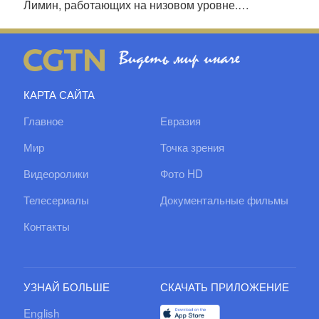
Лимин, работающих на низовом уровне.
Сталкиваясь со сложными проблемами, они не
боятся рисков и вызовов, всем сердцем служат
народу, оберегая мирную жизнь и благополучие
населения.
КАРТА САЙТА
Главное
Евразия
Мир
Точка зрения
Видеоролики
Фото HD
Телесериалы
Документальные фильмы
Контакты
УЗНАЙ БОЛЬШЕ
СКАЧАТЬ ПРИЛОЖЕНИЕ
English