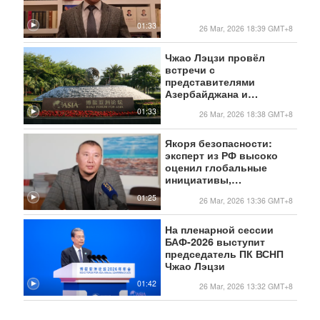
01:33
26 Mar, 2026 18:39 GMT+8
Чжао Лэцзи провёл
встречи с
представителями
Азербайджана и
Казахстана,
01:33
26 Mar, 2026 18:38 GMT+8
прибывшими на форум
в Боао
Якоря безопасности:
эксперт из РФ высоко
оценил глобальные
инициативы,
выдвинутые Китаем
01:25
26 Mar, 2026 13:36 GMT+8
На пленарной сессии
БАФ-2026 выступит
председатель ПК ВСНП
Чжао Лэцзи
01:42
26 Mar, 2026 13:32 GMT+8