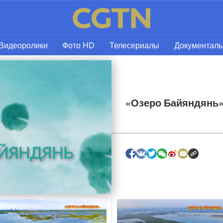
Видеоролики
Фото HD
Телесериалы
Документал
«Озеро Байяндянь