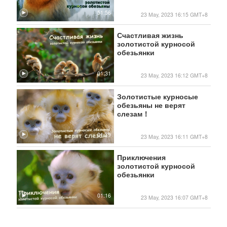
51:56
23 May, 2023 16:15 GMT+8
Счастливая жизнь
золотистой курносой
обезьянки
01:31
23 May, 2023 16:12 GMT+8
Золотистые курносые
обезьяны не верят
слезам！
01:39
23 May, 2023 16:11 GMT+8
Приключения
золотистой курносой
обезьянки
01:16
23 May, 2023 16:07 GMT+8