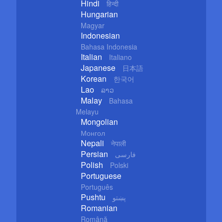
Hindi
हिन्दी
Hungarian
Magyar
Indonesian
Bahasa Indonesia
Italian
Italiano
Japanese
日本語
Korean
한국어
Lao
ລາວ
Malay
Bahasa
Melayu
Mongolian
Монгол
Nepali
नेपाली
Persian
فارسی
Polish
Polski
Portuguese
Português
Pushtu
پښتو
Romanian
Română