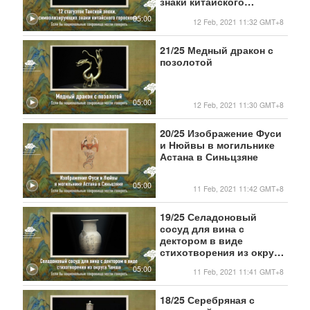
знаки китайского
гороскопа
05:00
12 Feb, 2021 11:32 GMT+8
21/25 Медный дракон с
позолотой
05:00
12 Feb, 2021 11:30 GMT+8
20/25 Изображение Фуси
и Нюйвы в могильнике
Астана в Синьцзяне
05:00
11 Feb, 2021 11:42 GMT+8
19/25 Селадоновый
сосуд для вина с
дектором в виде
стихотворения из округа
Чанша
05:00
11 Feb, 2021 11:41 GMT+8
18/25 Серебряная с