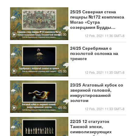
25/25 Северная стена
пещеры №172 комплекса
Могао «Сутра
созерцания Будды
Бесконечной жизни»
05:00
12 Feb, 2021 11:36 GMT+8
24/25 Серебряная с
позолотой солонка на
треноге
05:00
12 Feb, 2021 11:35 GMT+8
23/25 Агатовый кубок со
звериной головой,
инкрустированной
золотом
05:00
12 Feb, 2021 11:33 GMT+8
22/25 12 статуэток
Танской эпохи,
символизирующих