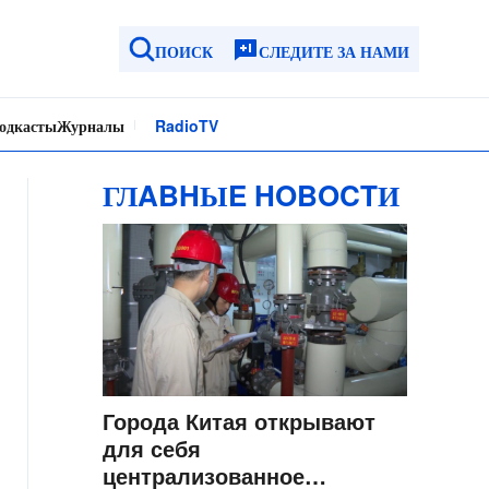
ПОИСК
СЛЕДИТЕ ЗА НАМИ
одкасты
Журналы
Radio
TV
ГЛABHЫE HOBOCTИ
Города Китая открывают
для себя
централизованное