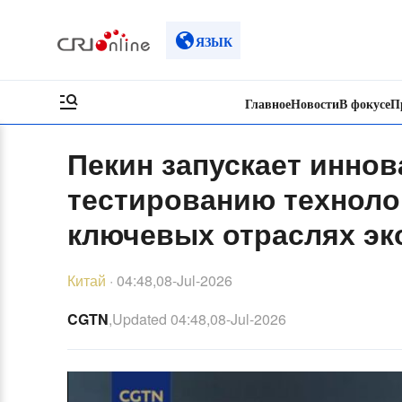
ЯЗЫК
Главное
Новости
В фокусе
П
Пекин запускает инно
тестированию техноло
ключевых отраслях эк
Китай
·
04:48,08-Jul-2026
CGTN
,Updated
04:48,08-Jul-2026