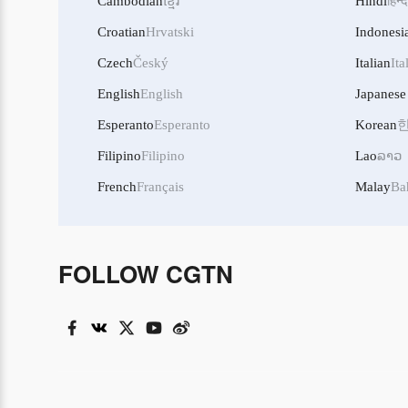
Cambodian
ខ្មែរ
Hindi
हिन्द
Croatian
Hrvatski
Indonesi
Czech
Český
Italian
Ita
English
English
Japanese
Esperanto
Esperanto
Korean
Filipino
Filipino
Lao
ລາວ
French
Français
Malay
Ba
FOLLOW CGTN