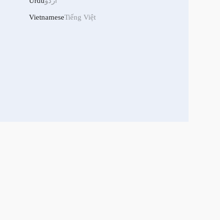
Urdu
اردو
Vietnamese
Tiếng Việt