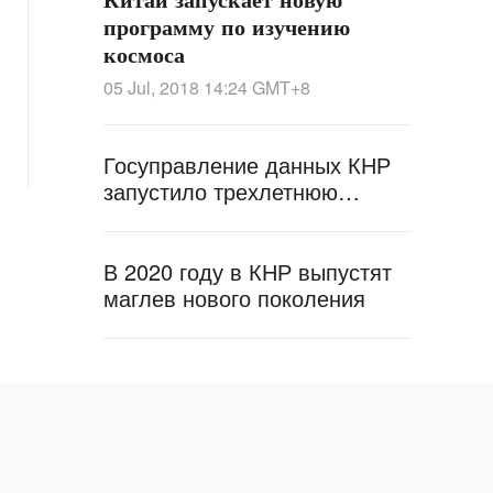
программу по изучению
космоса
05 Jul, 2018 14:24
GMT+8
Госуправление данных КНР
запустило трехлетнюю
программу по внедрению
дата-технологий в ключевые
сферы экономики
В 2020 году в КНР выпустят
маглев нового поколения