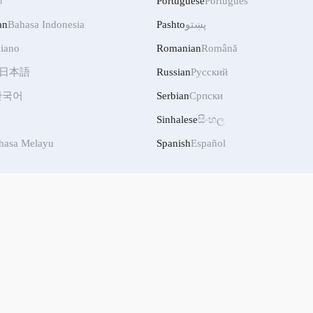
ी
Portuguese
Português
an
Bahasa Indonesia
Pashto
پښتو
liano
Romanian
Română
日本語
Russian
Русский
한국어
Serbian
Српски
Sinhalese
සිංහල
hasa Melayu
Spanish
Español