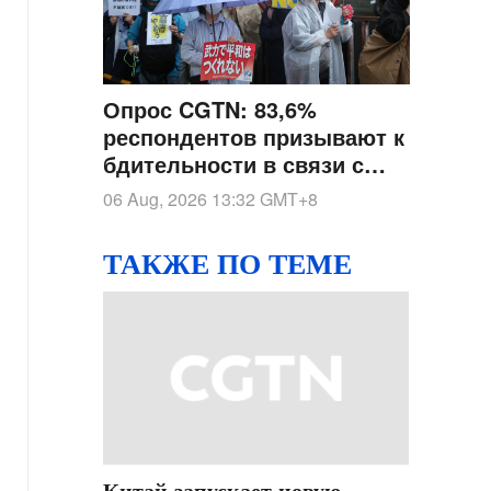
Опрос CGTN: 83,6%
респондентов призывают к
бдительности в связи с
ускоренным военным
06 Aug, 2026 13:32
GMT+8
развитием Японии под
флагом нового
ТАКЖЕ ПО ТЕМЕ
милитаризма
Китай запускает новую