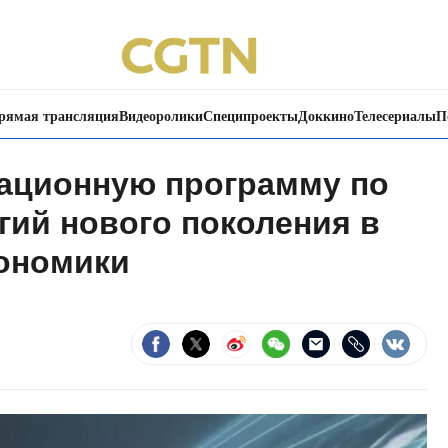
рямая трансляция
Видеоролики
Специпроекты
Доккино
Телесериалы
П
вационную программу по
гий нового поколения в
ономики