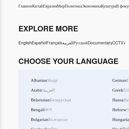
Главное
Китай
Евразия
Мир
Политика
Экономика
Культура
В фоку
EXPLORE MORE
English
Español
Français
العربية
Русский
Documentary
CCTV+
CHOOSE YOUR LANGUAGE
Albanian
Shqip
German
D
Arabic
العربية
Greek
Ελ
Belarusian
Беларуская
Hausa
Ha
Bengali
বাংলা
Hebrew
ת
Bulgarian
Български
Hungari