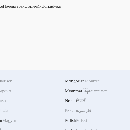
се
Прямая трансляция
Инфографика
eutsch
Mongolian
Монгол
ληνικά
Myanmar
မြန်မာဘာသာ
usa
Nepali
नेपाली
עברי
Persian
فارسی
an
Magyar
Polish
Polski