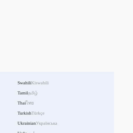
Swahili
Kiswahili
Tamil
தமிழ்
Thai
ไทย
Turkish
Türkçe
Ukrainian
Українська