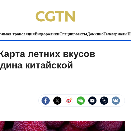
рямая трансляция
Видеоролики
Специпроекты
Доккино
Телесериалы
П
Карта летних вкусов
одина китайской