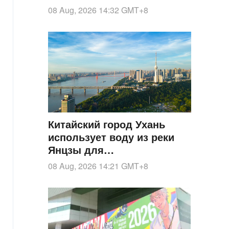
населения
08 Aug, 2026 14:32
GMT+8
Китайский город Ухань
использует воду из реки
Янцзы для
централизованного
08 Aug, 2026 14:21
GMT+8
охлаждения делового
района