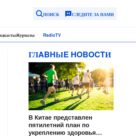
ПОИСК
СЛЕДИТЕ ЗА НАМИ
одкасты
Журналы
Radio
TV
ГЛABHЫE HOBOCTИ
В Китае представлен
пятилетний план по
укреплению здоровья