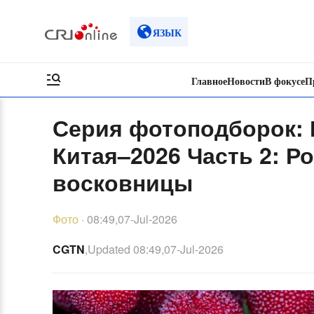
ЯЗЫК
Главное
Новости
В фокусе
П
Серия фотоподборок: 
Китая–2026 Часть 2: Р
восковницы
Фото
·
08:49,07-Jul-2026
CGTN
,Updated
08:49,07-Jul-2026