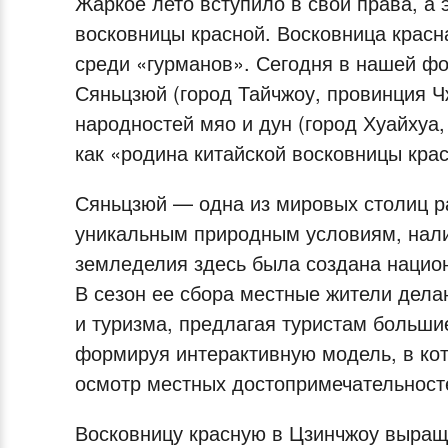
Жаркое лето вступило в свои права, а 
восковницы красной. Восковница красн
среди «гурманов». Сегодня в нашей ф
Сяньцзюй (город Тайчжоу, провинция Ч
народностей мяо и дун (город Хуайхуа,
как «родина китайской восковницы кра
Сяньцзюй — одна из мировых столиц р
уникальным природным условиям, нали
земледелия здесь была создана нацио
В сезон ее сбора местные жители делаю
и туризма, предлагая туристам большие
формируя интерактивную модель, в кот
осмотр местных достопримечательност
Восковницу красную в Цзинчжоу выращ