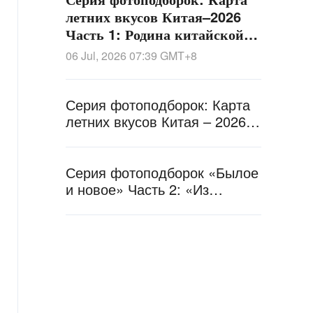
летних вкусов Китая–2026
Часть 1: Родина китайской
вишни
06 Jul, 2026 07:39
GMT+8
Серия фотоподборок: Карта
летних вкусов Китая – 2026
Часть 3: Родина китайского
фрукта личи
Серия фотоподборок «Былое
и новое» Часть 2: «Из
старого зернохранилища в
культурное пространство»