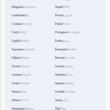
Bulgarian
Български
Nepali
नेपाली
Cambodian
ខ្មែរ
Persian
فارسی
Croatian
Hrvatski
Polish
Polski
Czech
Český
Portuguese
Português
English
English
Pashto
پښتو
Esperanto
Esperanto
Romanian
Română
Filipino
Filipino
Russian
Русский
French
Français
Serbian
Српски
German
Deutsch
Sinhalese
සිංහල
Greek
Ελληνικά
Spanish
Español
Hausa
Hausa
Swahili
Kiswahili
Hebrew
עברית
Tamil
தமிழ்
Hungarian
Magyar
Thai
ไทย