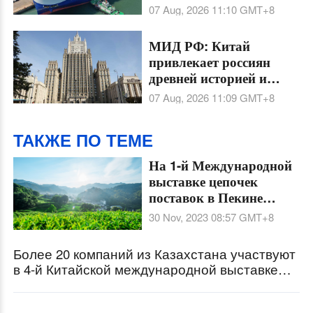
активный рост в первой
07 Aug, 2026 11:10
GMT+8
половине 2026 года
МИД РФ: Китай
привлекает россиян
древней историей и
опытом социально-
07 Aug, 2026 11:09
GMT+8
экономической
модернизации
ТАКЖЕ ПО ТЕМЕ
На 1-й Международной
выставке цепочек
поставок в Пекине
представлена зона
30 Nov, 2023 08:57
GMT+8
"зеленого" сельского
хозяйства
Более 20 компаний из Казахстана участвуют
в 4-й Китайской международной выставке
цепочек поставок