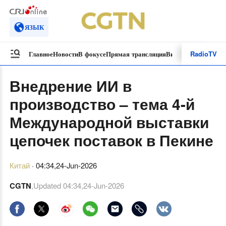
ЯЗЫК
Radio
TV
Главное
Новости
В фокусе
Прямая трансляция
Видеоролики
Специ
Внедрение ИИ в
производство – тема 4-й
Международной выставки
цепочек поставок в Пекине
Китай
·
04:34,24-Jun-2026
CGTN
,Updated
04:34,24-Jun-2026