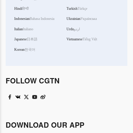
Hindi
हिन्दी
Turkish
Türkçe
Indonesian
Bahasa Indonesia
Ukrainian
Українська
Italian
Italiano
Urdu
اردو
Japanese
日本語
Vietnamese
Tiếng Việt
Korean
한국어
FOLLOW CGTN
DOWNLOAD OUR APP