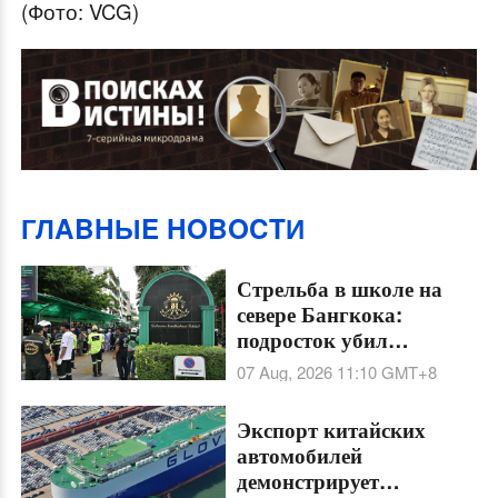
(Фото: VCG)
ГЛABHЫE HOBOCTИ
Стрельба в школе на
севере Бангкока:
подросток убил
семерых, ранил 15
07 Aug, 2026 11:10
GMT+8
человек и покончил с
собой
Экспорт китайских
автомобилей
демонстрирует