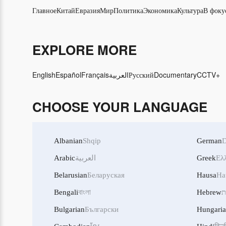
Главное
Китай
Евразия
Мир
Политика
Экономика
Культура
В фоку
EXPLORE MORE
English
Español
Français
العربية
Русский
Documentary
CCTV+
CHOOSE YOUR LANGUAGE
Albanian
Shqip
German
D
Arabic
العربية
Greek
Ελ
Belarusian
Беларуская
Hausa
Ha
Bengali
বাংলা
Hebrew
ת
Bulgarian
Български
Hungari