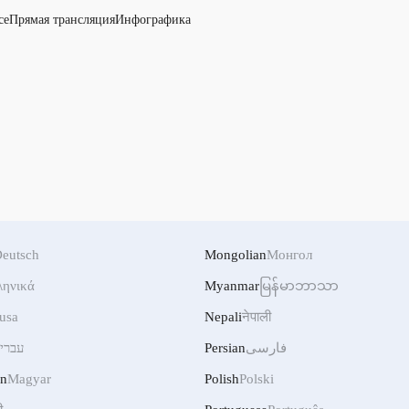
се
Прямая трансляция
Инфографика
eutsch
Mongolian
Монгол
ληνικά
Myanmar
မြန်မာဘာသာ
usa
Nepali
नेपाली
עברי
Persian
فارسی
an
Magyar
Polish
Polski