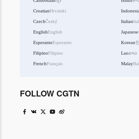
Cambodian
ខ្មែរ
Hindi
हिन्द
Croatian
Hrvatski
Indonesi
Czech
Český
Italian
Ita
English
English
Japanese
Esperanto
Esperanto
Korean
Filipino
Filipino
Lao
ລາວ
French
Français
Malay
Ba
FOLLOW CGTN