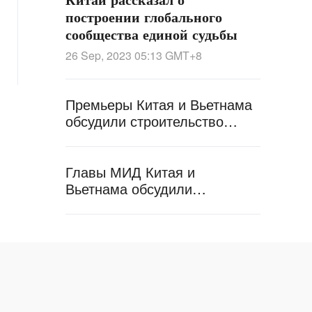
построении глобального
сообщества единой судьбы
26 Sep, 2023 05:13
GMT+8
Премьеры Китая и Вьетнама
обсудили строительство
китайско-вьетнамского
сообщества единой судьбы
Главы МИД Китая и
Вьетнама обсудили
строительство сообщества
единой судьбы