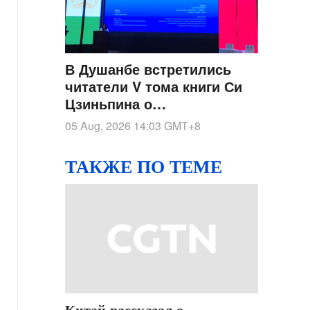
В Душанбе встретились
читатели V тома книги Си
Цзиньпина о
государственном
05 Aug, 2026 14:03
GMT+8
управлении
ТАКЖЕ ПО ТЕМЕ
Китай рассказал о