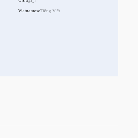
Urdu
اردو
Vietnamese
Tiếng Việt