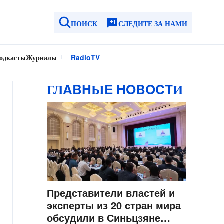
ПОИСК
СЛЕДИТЕ ЗА НАМИ
одкасты
Журналы
Radio
TV
ГЛABHЫE HOBOCTИ
Представители властей и
эксперты из 20 стран мира
обсудили в Синьцзяне