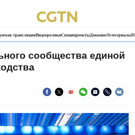
рямая трансляция
Видеоролики
Специпроекты
Доккино
Телесериалы
П
ьного сообщества единой
ходства