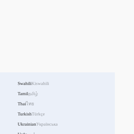
Swahili
Kiswahili
Tamil
தமிழ்
Thai
ไทย
Turkish
Türkçe
Ukrainian
Українська