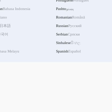
ी
Portuguese
Português
an
Bahasa Indonesia
Pashto
پښتو
liano
Romanian
Română
日本語
Russian
Русский
한국어
Serbian
Српски
Sinhalese
සිංහල
hasa Melayu
Spanish
Español