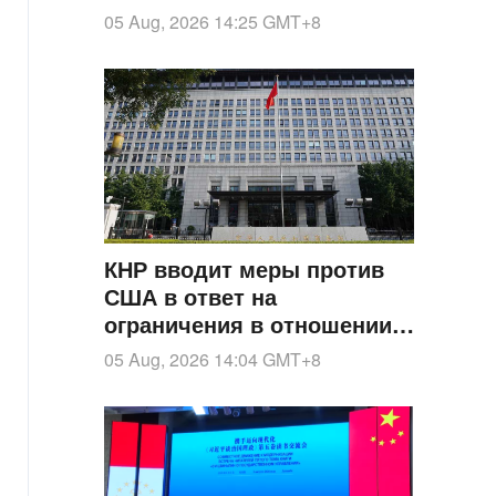
новые террористические
05 Aug, 2026 14:25
GMT+8
угрозы
КНР вводит меры против
США в ответ на
ограничения в отношении
китайских организаций
05 Aug, 2026 14:04
GMT+8