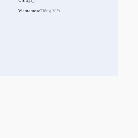
Urdu
اردو
Vietnamese
Tiếng Việt