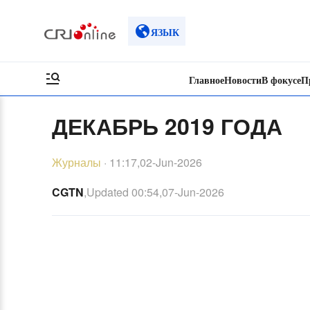
ЯЗЫК
Главное
Новости
В фокусе
П
ДЕКАБРЬ 2019 ГОДА
Журналы
·
11:17,02-Jun-2026
CGTN
,Updated
00:54,07-Jun-2026