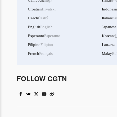
Cambodian
ខ្មែរ
Hindi
हिन्द
Croatian
Hrvatski
Indonesi
Czech
Český
Italian
Ita
English
English
Japanese
Esperanto
Esperanto
Korean
Filipino
Filipino
Lao
ລາວ
French
Français
Malay
Ba
FOLLOW CGTN