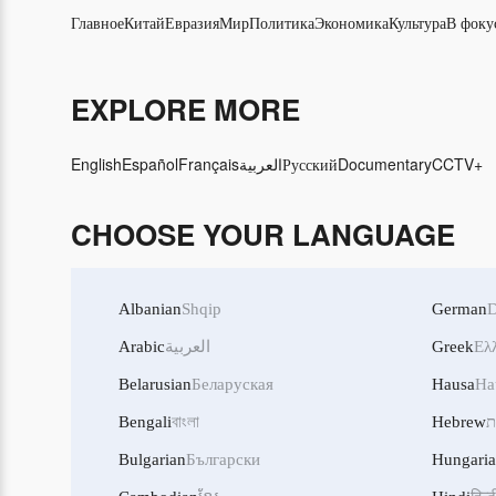
Главное
Китай
Евразия
Мир
Политика
Экономика
Культура
В фоку
EXPLORE MORE
English
Español
Français
العربية
Русский
Documentary
CCTV+
CHOOSE YOUR LANGUAGE
Albanian
Shqip
German
D
Arabic
العربية
Greek
Ελ
Belarusian
Беларуская
Hausa
Ha
Bengali
বাংলা
Hebrew
ת
Bulgarian
Български
Hungari