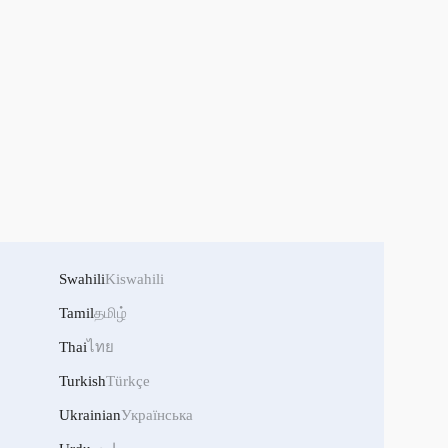
Swahili
Kiswahili
Tamil
தமிழ்
Thai
ไทย
Turkish
Türkçe
Ukrainian
Українська