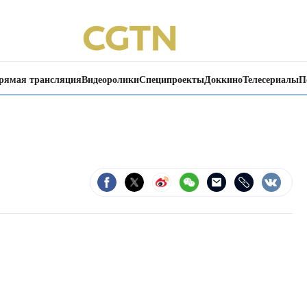
рямая трансляция
Видеоролики
Специпроекты
Доккино
Телесериалы
П