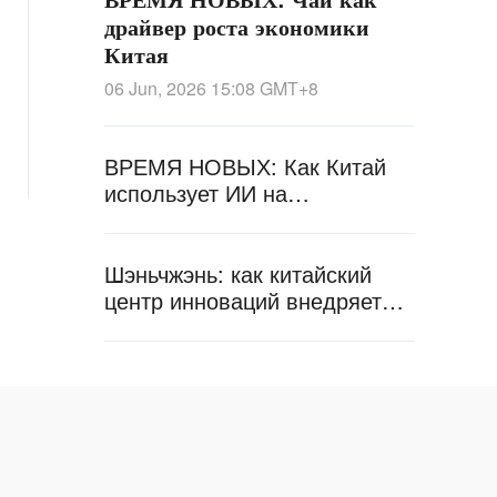
драйвер роста экономики
Китая
06 Jun, 2026 15:08
GMT+8
ВРЕМЯ НОВЫХ: Как Китай
использует ИИ на
производстве и в логистике
Шэньчжэнь: как китайский
центр инноваций внедряет
технологии в повседневную
жизнь города