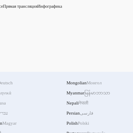
се
Прямая трансляция
Инфографика
eutsch
Mongolian
Монгол
ληνικά
Myanmar
မြန်မာဘာသာ
usa
Nepali
नेपाली
עברי
Persian
فارسی
an
Magyar
Polish
Polski