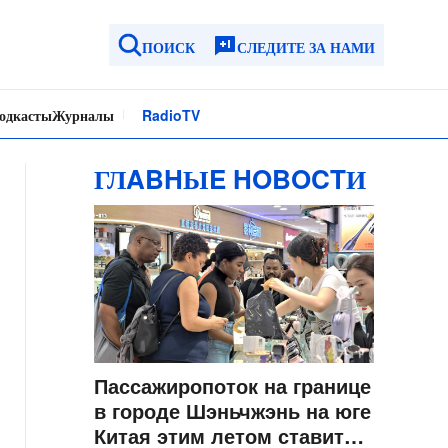
ПОИСК
СЛЕДИТЕ ЗА НАМИ
одкасты
Журналы
Radio
TV
ГЛABHЫE HOBOCTИ
Пассажиропоток на границе
в городе Шэньчжэнь на юге
Китая этим летом ставит