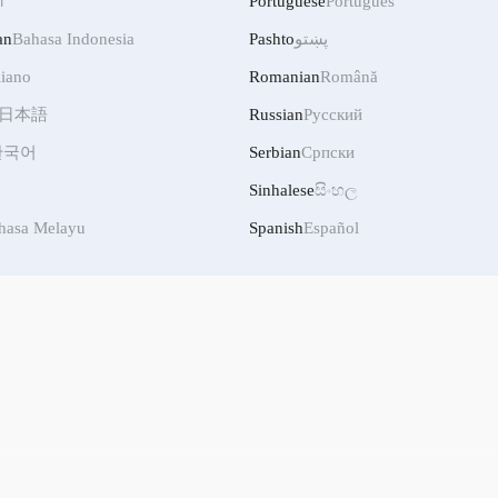
ी
Portuguese
Português
an
Bahasa Indonesia
Pashto
پښتو
liano
Romanian
Română
日本語
Russian
Русский
한국어
Serbian
Српски
Sinhalese
සිංහල
hasa Melayu
Spanish
Español