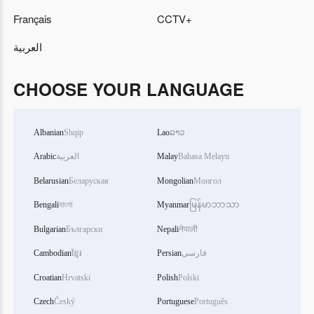
Français
CCTV+
العربية
CHOOSE YOUR LANGUAGE
Albanian
Shqip
Lao
ລາວ
Arabic
العربية
Malay
Bahasa Melayu
Belarusian
Беларуская
Mongolian
Монгол
Bengali
বাংলা
Myanmar
မြန်မာဘာသာ
Bulgarian
Български
Nepali
नेपाली
Cambodian
ខ្មែរ
Persian
فارسی
Croatian
Hrvatski
Polish
Polski
Czech
Český
Portuguese
Português