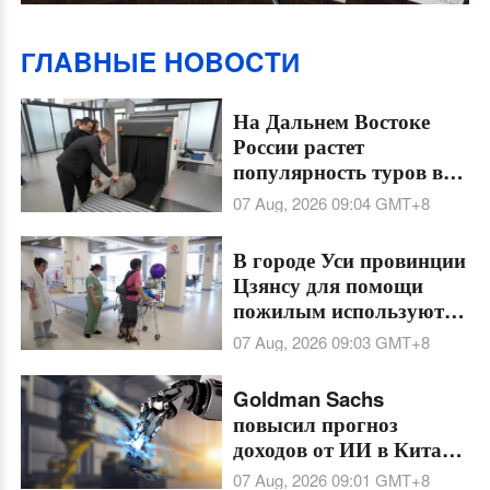
ГЛABHЫE HOBOCTИ
На Дальнем Востоке
России растет
популярность туров в
Китай
07 Aug, 2026 09:04
GMT+8
В городе Уси провинции
Цзянсу для помощи
пожилым используют
экзоскелеты и умные
07 Aug, 2026 09:03
GMT+8
матрасы
Goldman Sachs
повысил прогноз
доходов от ИИ в Китае
на 2026 год на фоне
07 Aug, 2026 09:01
GMT+8