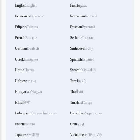
English
English
Pashto
پښتو
Esperanto
Esperanto
Romanian
Română
Filipino
Filipino
Russian
Русский
French
Français
Serbian
Српски
German
Deutsch
Sinhalese
සිංහල
Greek
Ελληνικά
Spanish
Español
Hausa
Hausa
Swahili
Kiswahili
Hebrew
עברית
Tamil
தமிழ்
Hungarian
Magyar
Thai
ไทย
Hindi
हिन्दी
Turkish
Türkçe
Indonesian
Bahasa Indonesia
Ukrainian
Українська
Italian
Italiano
Urdu
اردو
Japanese
日本語
Vietnamese
Tiếng Việt