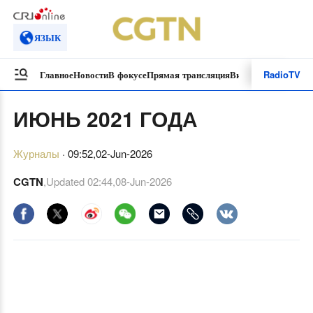
ЯЗЫК
Radio
TV
Главное
Новости
В фокусе
Прямая трансляция
Видеоролики
Специ
ИЮНЬ 2021 ГОДА
Журналы
·
09:52,02-Jun-2026
CGTN
,Updated
02:44,08-Jun-2026