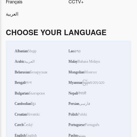
Français
CCTV+
العربية
CHOOSE YOUR LANGUAGE
Albanian
Shqip
Lao
ລາວ
Arabic
العربية
Malay
Bahasa Melayu
Belarusian
Беларуская
Mongolian
Монгол
Bengali
বাংলা
Myanmar
မြန်မာဘာသာ
Bulgarian
Български
Nepali
नेपाली
Cambodian
ខ្មែរ
Persian
فارسی
Croatian
Hrvatski
Polish
Polski
Czech
Český
Portuguese
Português
English
English
Pashto
پښتو