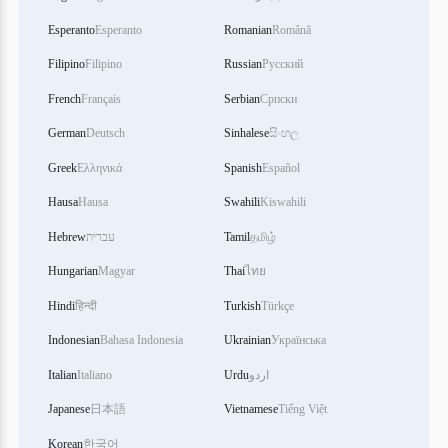
Esperanto
Esperanto
Romanian
Română
Filipino
Filipino
Russian
Русский
French
Français
Serbian
Српски
German
Deutsch
Sinhalese
සිංහල
Greek
Ελληνικά
Spanish
Español
Hausa
Hausa
Swahili
Kiswahili
Hebrew
עברית
Tamil
தமிழ்
Hungarian
Magyar
Thai
ไทย
Hindi
हिन्दी
Turkish
Türkçe
Indonesian
Bahasa Indonesia
Ukrainian
Українська
Italian
Italiano
Urdu
اردو
Japanese
日本語
Vietnamese
Tiếng Việt
Korean
한국어