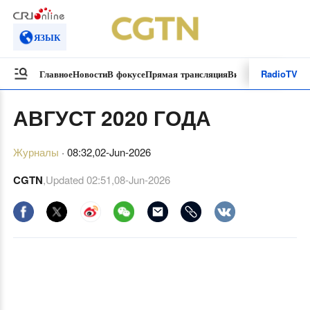
ЯЗЫК
Radio
TV
Главное
Новости
В фокусе
Прямая трансляция
Видеоролики
Специ
АВГУСТ 2020 ГОДА
Журналы
·
08:32,02-Jun-2026
CGTN
,Updated
02:51,08-Jun-2026