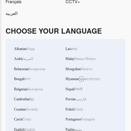
Français
CCTV+
العربية
CHOOSE YOUR LANGUAGE
Albanian
Shqip
Lao
ລາວ
Arabic
العربية
Malay
Bahasa Melayu
Belarusian
Беларуская
Mongolian
Монгол
Bengali
বাংলা
Myanmar
မြန်မာဘာသာ
Bulgarian
Български
Nepali
नेपाली
Cambodian
ខ្មែរ
Persian
فارسی
Croatian
Hrvatski
Polish
Polski
Czech
Český
Portuguese
Português
English
English
Pashto
پښتو