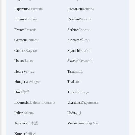
Esperanto
Esperanto
Romanian
Română
Filipino
Filipino
Russian
Русский
French
Français
Serbian
Српски
German
Deutsch
Sinhalese
සිංහල
Greek
Ελληνικά
Spanish
Español
Hausa
Hausa
Swahili
Kiswahili
Hebrew
עברית
Tamil
தமிழ்
Hungarian
Magyar
Thai
ไทย
Hindi
हिन्दी
Turkish
Türkçe
Indonesian
Bahasa Indonesia
Ukrainian
Українська
Italian
Italiano
Urdu
اردو
Japanese
日本語
Vietnamese
Tiếng Việt
Korean
한국어