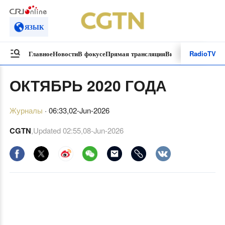
ЯЗЫК
Radio
TV
Главное
Новости
В фокусе
Прямая трансляция
Видеоролики
Специ
ОКТЯБРЬ 2020 ГОДА
Журналы
·
06:33,02-Jun-2026
CGTN
,Updated
02:55,08-Jun-2026