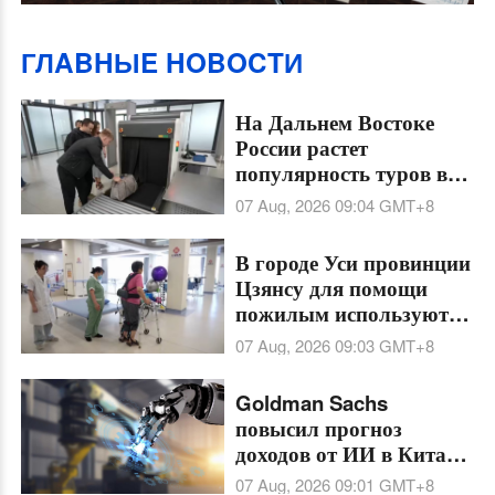
ГЛABHЫE HOBOCTИ
На Дальнем Востоке
России растет
популярность туров в
Китай
07 Aug, 2026 09:04
GMT+8
В городе Уси провинции
Цзянсу для помощи
пожилым используют
экзоскелеты и умные
07 Aug, 2026 09:03
GMT+8
матрасы
Goldman Sachs
повысил прогноз
доходов от ИИ в Китае
на 2026 год на фоне
07 Aug, 2026 09:01
GMT+8