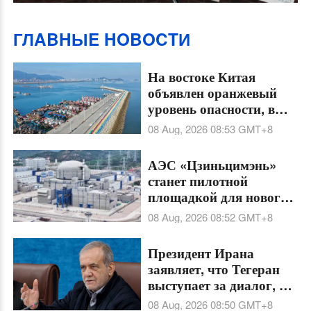
ГЛABHЫE HOBOCTИ
На востоке Китая
объявлен оранжевый
уровень опасности, в
прибрежных
08 Aug, 2026 08:53
GMT+8
провинциях усилены
меры защиты
АЭС «Цзиньцимэнь»
станет пилотной
площадкой для нового
реактора «Хуалун-1»
08 Aug, 2026 08:52
GMT+8
версии 2.0
Президент Ирана
заявляет, что Тегеран
выступает за диалог, но
не позволит принудить
08 Aug, 2026 08:50
GMT+8