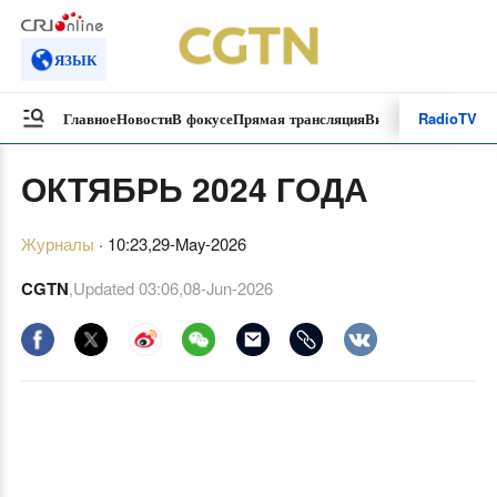
ЯЗЫК
Radio
TV
Главное
Новости
В фокусе
Прямая трансляция
Видеоролики
Специ
ОКТЯБРЬ 2024 ГОДА
Журналы
·
10:23,29-May-2026
CGTN
,Updated
03:06,08-Jun-2026