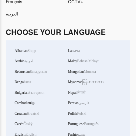
Français
CCTV+
العربية
CHOOSE YOUR LANGUAGE
Albanian
Shqip
Lao
ລາວ
Arabic
العربية
Malay
Bahasa Melayu
Belarusian
Беларуская
Mongolian
Монгол
Bengali
বাংলা
Myanmar
မြန်မာဘာသာ
Bulgarian
Български
Nepali
नेपाली
Cambodian
ខ្មែរ
Persian
فارسی
Croatian
Hrvatski
Polish
Polski
Czech
Český
Portuguese
Português
English
English
Pashto
پښتو