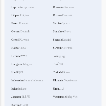
Esperanto
Esperanto
Romanian
Română
Filipino
Filipino
Russian
Русский
French
Français
Serbian
Српски
German
Deutsch
Sinhalese
සිංහල
Greek
Ελληνικά
Spanish
Español
Hausa
Hausa
Swahili
Kiswahili
Hebrew
עברית
Tamil
தமிழ்
Hungarian
Magyar
Thai
ไทย
Hindi
हिन्दी
Turkish
Türkçe
Indonesian
Bahasa Indonesia
Ukrainian
Українська
Italian
Italiano
Urdu
اردو
Japanese
日本語
Vietnamese
Tiếng Việt
Korean
한국어