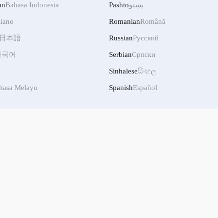
an
Bahasa Indonesia
Pashto
پښتو
liano
Romanian
Română
日本語
Russian
Русский
한국어
Serbian
Српски
Sinhalese
සිංහල
hasa Melayu
Spanish
Español