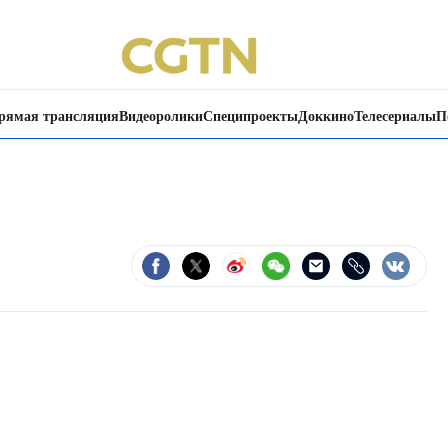
рямая трансляция
Видеоролики
Специпроекты
Доккино
Телесериалы
П