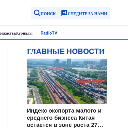
ПОИСК
СЛЕДИТЕ ЗА НАМИ
одкасты
Журналы
Radio
TV
ГЛABHЫE HOBOCTИ
Индекс экспорта малого и
среднего бизнеса Китая
остается в зоне роста 27