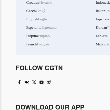
Croatian
Hrvatski
Indonesi
Czech
Český
Italian
Ita
English
English
Japanese
Esperanto
Esperanto
Korean
Filipino
Filipino
Lao
ລາວ
French
Français
Malay
Ba
FOLLOW CGTN
DOWNLOAD OUR APP