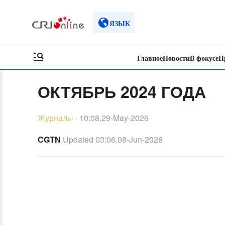
ЯЗЫК
Главное
Новости
В фокусе
П
ОКТЯБРЬ 2024 ГОДА
Журналы
·
10:08,29-May-2026
CGTN
,Updated
03:06,08-Jun-2026