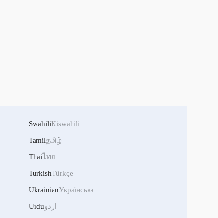
Swahili
Kiswahili
Tamil
தமிழ்
Thai
ไทย
Turkish
Türkçe
Ukrainian
Українська
Urdu
اردو