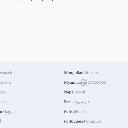
eutsch
Mongolian
Монгол
ληνικά
Myanmar
မြန်မာဘာသာ
usa
Nepali
नेपाली
עברי
Persian
فارسی
an
Magyar
Polish
Polski
ी
Portuguese
Português