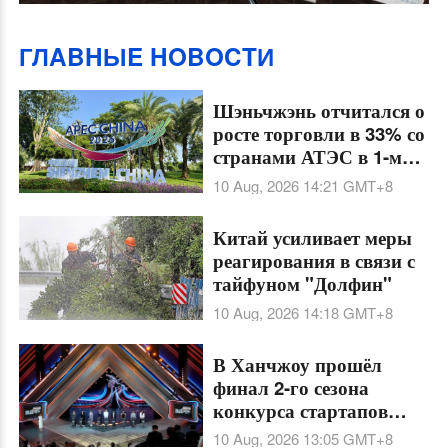
ГЛABHЫE HOBOCTИ
Шэньчжэнь отчитался о
росте торговли в 33% со
странами АТЭС в 1-м
полугодии
10 Aug, 2026 14:21
GMT+8
Китай усиливает меры
реагирования в связи с
тайфуном "Долфин"
10 Aug, 2026 14:18
GMT+8
В Ханчжоу прошёл
финал 2-го сезона
конкурса стартапов
"Побеждай в ИИ +".
10 Aug, 2026 13:05
GMT+8