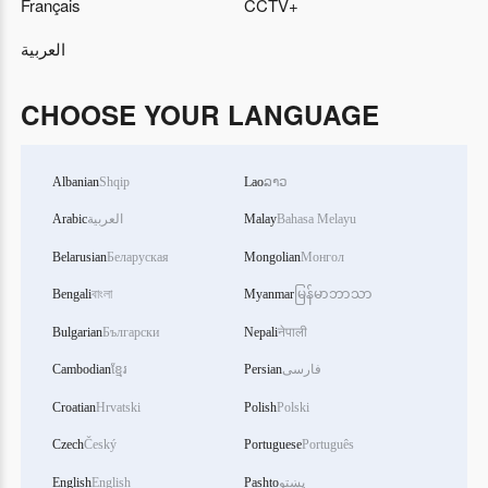
Français
CCTV+
العربية
CHOOSE YOUR LANGUAGE
Albanian
Shqip
Lao
ລາວ
Arabic
العربية
Malay
Bahasa Melayu
Belarusian
Беларуская
Mongolian
Монгол
Bengali
বাংলা
Myanmar
မြန်မာဘာသာ
Bulgarian
Български
Nepali
नेपाली
Cambodian
ខ្មែរ
Persian
فارسی
Croatian
Hrvatski
Polish
Polski
Czech
Český
Portuguese
Português
English
English
Pashto
پښتو