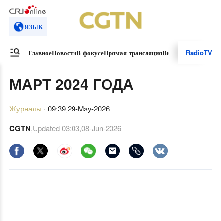
ЯЗЫК
Radio
TV
Главное
Новости
В фокусе
Прямая трансляция
Видеоролики
Специ
МАРТ 2024 ГОДА
Журналы
·
09:39,29-May-2026
CGTN
,Updated
03:03,08-Jun-2026