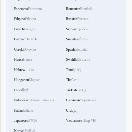
Esperanto
Esperanto
Romanian
Română
Filipino
Filipino
Russian
Русский
French
Français
Serbian
Српски
German
Deutsch
Sinhalese
සිංහල
Greek
Ελληνικά
Spanish
Español
Hausa
Hausa
Swahili
Kiswahili
Hebrew
עברית
Tamil
தமிழ்
Hungarian
Magyar
Thai
ไทย
Hindi
हिन्दी
Turkish
Türkçe
Indonesian
Bahasa Indonesia
Ukrainian
Українська
Italian
Italiano
Urdu
اردو
Japanese
日本語
Vietnamese
Tiếng Việt
Korean
한국어