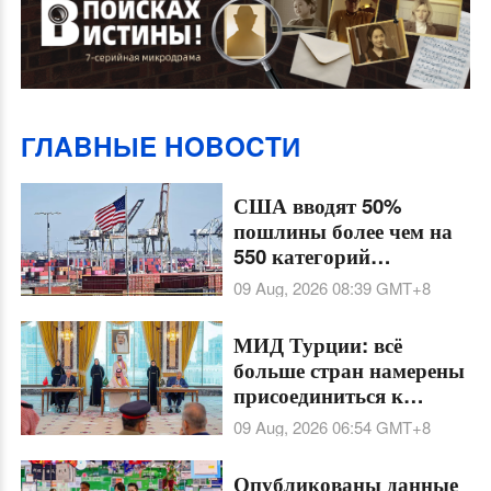
ГЛABHЫE HOBOCTИ
США вводят 50%
пошлины более чем на
550 категорий
канадского импорта
09 Aug, 2026 08:39
GMT+8
МИД Турции: всё
больше стран намерены
присоединиться к
Мекканскому
09 Aug, 2026 06:54
GMT+8
соглашению о
совместной обороне
Опубликованы данные