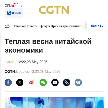
ЯЗЫК
Radio
TV
Главное
Новости
В фокусе
Прямая трансляция
Видеоролики
Специ
Теплая весна китайской
экономики
Китай
·
12:22,28-May-2026
CGTN
,Updated
12:22,28-May-2026