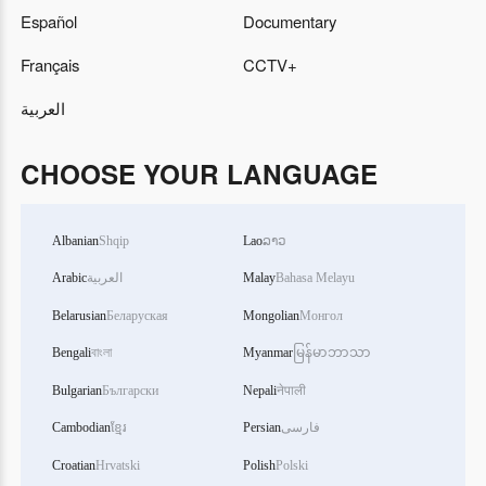
Español
Documentary
Français
CCTV+
العربية
CHOOSE YOUR LANGUAGE
Albanian
Shqip
Lao
ລາວ
Arabic
العربية
Malay
Bahasa Melayu
Belarusian
Беларуская
Mongolian
Монгол
Bengali
বাংলা
Myanmar
မြန်မာဘာသာ
Bulgarian
Български
Nepali
नेपाली
Cambodian
ខ្មែរ
Persian
فارسی
Croatian
Hrvatski
Polish
Polski