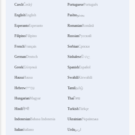
Czech
Český
Portuguese
Português
English
English
Pashto
پښتو
Esperanto
Esperanto
Romanian
Română
Filipino
Filipino
Russian
Русский
French
Français
Serbian
Српски
German
Deutsch
Sinhalese
සිංහල
Greek
Ελληνικά
Spanish
Español
Hausa
Hausa
Swahili
Kiswahili
Hebrew
עברית
Tamil
தமிழ்
Hungarian
Magyar
Thai
ไทย
Hindi
हिन्दी
Turkish
Türkçe
Indonesian
Bahasa Indonesia
Ukrainian
Українська
Italian
Italiano
Urdu
اردو