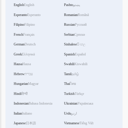
English
English
Pashto
پښتو
Esperanto
Esperanto
Romanian
Română
Filipino
Filipino
Russian
Русский
French
Français
Serbian
Српски
German
Deutsch
Sinhalese
සිංහල
Greek
Ελληνικά
Spanish
Español
Hausa
Hausa
Swahili
Kiswahili
Hebrew
עברית
Tamil
தமிழ்
Hungarian
Magyar
Thai
ไทย
Hindi
हिन्दी
Turkish
Türkçe
Indonesian
Bahasa Indonesia
Ukrainian
Українська
Italian
Italiano
Urdu
اردو
Japanese
日本語
Vietnamese
Tiếng Việt