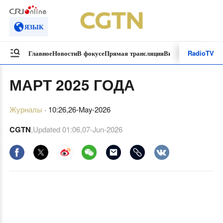
ЯЗЫК
Radio
TV
Главное
Новости
В фокусе
Прямая трансляция
Видеоролики
Специ
МАРТ 2025 ГОДА
Журналы
·
10:26,26-May-2026
CGTN
,Updated
01:06,07-Jun-2026