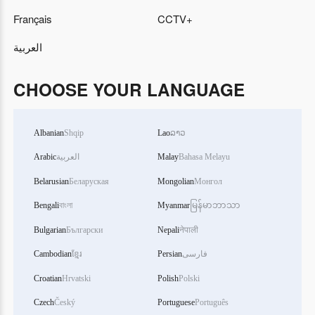
Français
CCTV+
العربية
CHOOSE YOUR LANGUAGE
Albanian
Shqip
Lao
ລາວ
Arabic
العربية
Malay
Bahasa Melayu
Belarusian
Беларуская
Mongolian
Монгол
Bengali
বাংলা
Myanmar
မြန်မာဘာသာ
Bulgarian
Български
Nepali
नेपाली
Cambodian
ខ្មែរ
Persian
فارسی
Croatian
Hrvatski
Polish
Polski
Czech
Český
Portuguese
Português