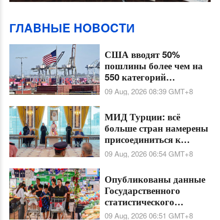
ГЛABHЫE HOBOCTИ
США вводят 50%
пошлины более чем на
550 категорий
канадского импорта
09 Aug, 2026 08:39
GMT+8
МИД Турции: всё
больше стран намерены
присоединиться к
Мекканскому
09 Aug, 2026 06:54
GMT+8
соглашению о
совместной обороне
Опубликованы данные
Государственного
статистического
управления КНР за
09 Aug, 2026 06:51
GMT+8