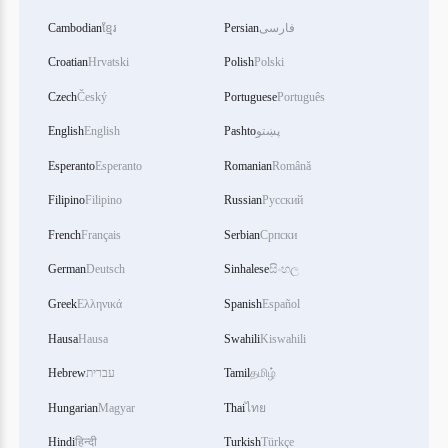
Cambodian
ខ្មែរ
Persian
فارسی
Croatian
Hrvatski
Polish
Polski
Czech
Český
Portuguese
Português
English
English
Pashto
پښتو
Esperanto
Esperanto
Romanian
Română
Filipino
Filipino
Russian
Русский
French
Français
Serbian
Српски
German
Deutsch
Sinhalese
සිංහල
Greek
Ελληνικά
Spanish
Español
Hausa
Hausa
Swahili
Kiswahili
Hebrew
עברית
Tamil
தமிழ்
Hungarian
Magyar
Thai
ไทย
Hindi
हिन्दी
Turkish
Türkçe