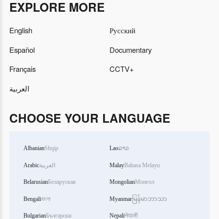
EXPLORE MORE
English
Русский
Español
Documentary
Français
CCTV+
العربية
CHOOSE YOUR LANGUAGE
Albanian
Shqip
Lao
ລາວ
Arabic
العربية
Malay
Bahasa Melayu
Belarusian
Беларуская
Mongolian
Монгол
Bengali
বাংলা
Myanmar
မြန်မာဘာသာ
Bulgarian
Български
Nepali
नेपाली