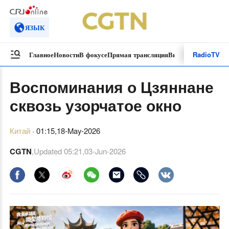
ЯЗЫК
Radio
TV
Главное
Новости
В фокусе
Прямая трансляция
Видеоролики
Специ
Воспоминания о Цзяннане
сквозь узорчатое окно
Китай
·
01:15,18-May-2026
CGTN
,Updated
05:21,03-Jun-2026