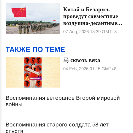
Китай и Беларусь
проведут совместные
воздушно-десантные
тренировки
07 Aug, 2026 13:39
GMT+8
"Шэньин-2026" в Хубэе
ТАКЖЕ ПО ТЕМЕ
马 сквозь века
04 Feb, 2026 01:15
GMT+8
Воспоминания ветеранов Второй мировой
войны
Воспоминания старого солдата 58 лет
спустя