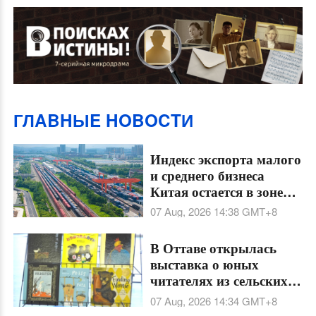
ГЛABHЫE HOBOCTИ
Индекс экспорта малого
и среднего бизнеса
Китая остается в зоне
роста 27 месяцев подряд
07 Aug, 2026 14:38
GMT+8
В Оттаве открылась
выставка о юных
читателях из сельских
районов Китая
07 Aug, 2026 14:34
GMT+8