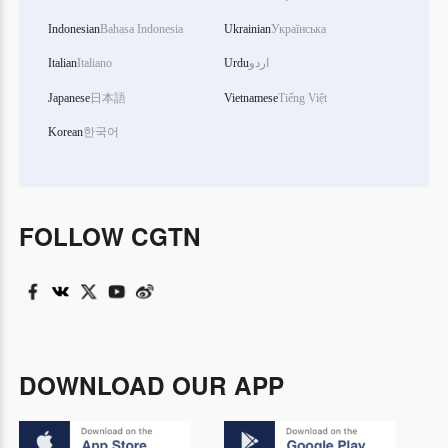
Indonesian
Bahasa Indonesia
Ukrainian
Українська
Italian
Italiano
Urdu
اردو
Japanese
日本語
Vietnamese
Tiếng Việt
Korean
한국어
FOLLOW CGTN
DOWNLOAD OUR APP