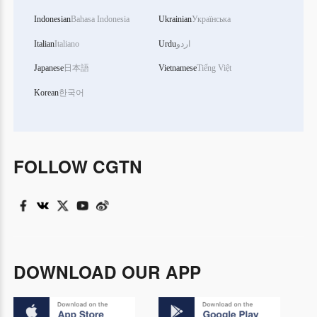
Indonesian
Bahasa Indonesia
Ukrainian
Українська
Italian
Italiano
Urdu
اردو
Japanese
日本語
Vietnamese
Tiếng Việt
Korean
한국어
FOLLOW CGTN
DOWNLOAD OUR APP