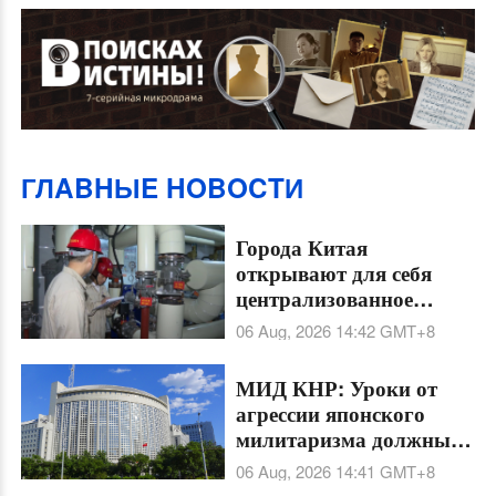
ГЛABHЫE HOBOCTИ
Города Китая
открывают для себя
централизованное
охлаждение в условиях
06 Aug, 2026 14:42
GMT+8
летней жары
МИД КНР: Уроки от
агрессии японского
милитаризма должны
навсегда остаться
06 Aug, 2026 14:41
GMT+8
предостережением