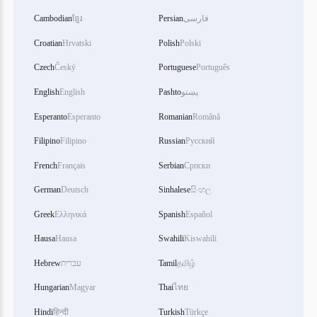
Cambodian
ខ្មែរ
Persian
فارسی
Croatian
Hrvatski
Polish
Polski
Czech
Český
Portuguese
Português
English
English
Pashto
پښتو
Esperanto
Esperanto
Romanian
Română
Filipino
Filipino
Russian
Русский
French
Français
Serbian
Српски
German
Deutsch
Sinhalese
සිංහල
Greek
Ελληνικά
Spanish
Español
Hausa
Hausa
Swahili
Kiswahili
Hebrew
עברית
Tamil
தமிழ்
Hungarian
Magyar
Thai
ไทย
Hindi
हिन्दी
Turkish
Türkçe