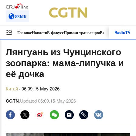
ЯЗЫК
Radio
TV
Главное
Новости
В фокусе
Прямая трансляция
Видеоролики
Специ
Лянгуань из Чунцинского
зоопарка: мама-липучка и
её дочка
Китай
·
06:09,15-May-2026
CGTN
,Updated
06:09,15-May-2026