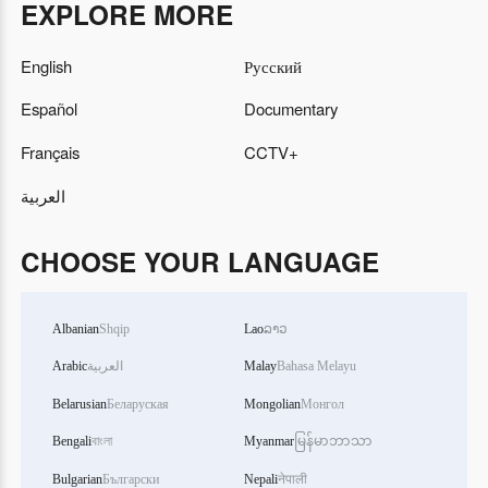
EXPLORE MORE
English
Русский
Español
Documentary
Français
CCTV+
العربية
CHOOSE YOUR LANGUAGE
Albanian
Shqip
Lao
ລາວ
Arabic
العربية
Malay
Bahasa Melayu
Belarusian
Беларуская
Mongolian
Монгол
Bengali
বাংলা
Myanmar
မြန်မာဘာသာ
Bulgarian
Български
Nepali
नेपाली