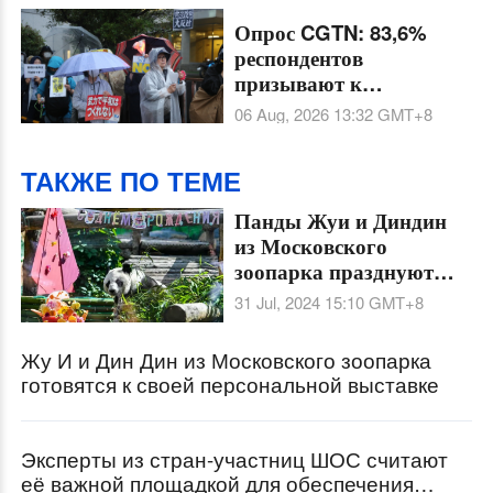
Опрос CGTN: 83,6%
респондентов
призывают к
бдительности в связи с
06 Aug, 2026 13:32
GMT+8
ускоренным военным
развитием Японии под
ТАКЖЕ ПО ТЕМЕ
флагом нового
милитаризма
Панды Жуи и Диндин
из Московского
зоопарка празднуют
Дни рождения
31 Jul, 2024 15:10
GMT+8
Жу И и Дин Дин из Московского зоопарка
готовятся к своей персональной выставке
Эксперты из стран-участниц ШОС считают
её важной площадкой для обеспечения