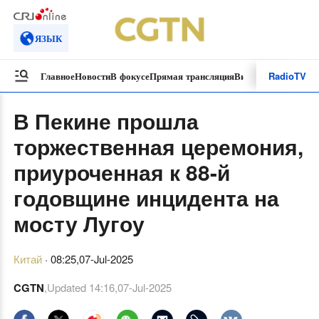
ЯЗЫК
Radio
TV
Главное
Новости
В фокусе
Прямая трансляция
Видеоролики
Специ
В Пекине прошла
торжественная церемония,
приуроченная к 88-й
годовщине инцидента на
мосту Лугоу
Китай
·
08:25,07-Jul-2025
CGTN
,Updated
14:16,07-Jul-2025