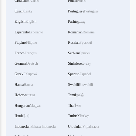
Croatian
Hrvatski
Polish
Polski
Czech
Český
Portuguese
Português
English
English
Pashto
پښتو
Esperanto
Esperanto
Romanian
Română
Filipino
Filipino
Russian
Русский
French
Français
Serbian
Српски
German
Deutsch
Sinhalese
සිංහල
Greek
Ελληνικά
Spanish
Español
Hausa
Hausa
Swahili
Kiswahili
Hebrew
עברית
Tamil
தமிழ்
Hungarian
Magyar
Thai
ไทย
Hindi
हिन्दी
Turkish
Türkçe
Indonesian
Bahasa Indonesia
Ukrainian
Українська