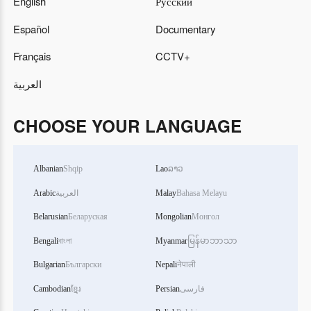
English
Русский
Español
Documentary
Français
CCTV+
العربية
CHOOSE YOUR LANGUAGE
Albanian
Shqip
Lao
ລາວ
Arabic
العربية
Malay
Bahasa Melayu
Belarusian
Беларуская
Mongolian
Монгол
Bengali
বাংলা
Myanmar
မြန်မာဘာသာ
Bulgarian
Български
Nepali
नेपाली
Cambodian
ខ្មែរ
Persian
فارسی