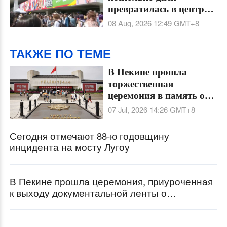
превратилась в центр
мировой поп-культуры
08 Aug, 2026 12:49
GMT+8
ТАКЖЕ ПО ТЕМЕ
В Пекине прошла
торжественная
церемония в память о
89-й годовщине
07 Jul, 2026 14:26
GMT+8
инцидента на мосту
Лугоуцяо
Сегодня отмечают 88-ю годовщину
инцидента на мосту Лугоу
В Пекине прошла церемония, приуроченная
к выходу документальной ленты о
становлении и идейных ценностях КПК