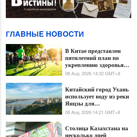
ГЛABHЫE HOBOCTИ
В Китае представлен
пятилетний план по
укреплению здоровья
населения
08 Aug, 2026 14:32
GMT+8
Китайский город Ухань
использует воду из реки
Янцзы для
централизованного
08 Aug, 2026 14:21
GMT+8
охлаждения делового
района
Столица Казахстана на
несколько дней