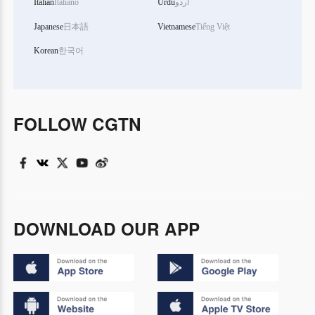
Italian
Italiano
Urdu
اردو
Japanese
日本語
Vietnamese
Tiếng Việt
Korean
한국어
FOLLOW CGTN
DOWNLOAD OUR APP