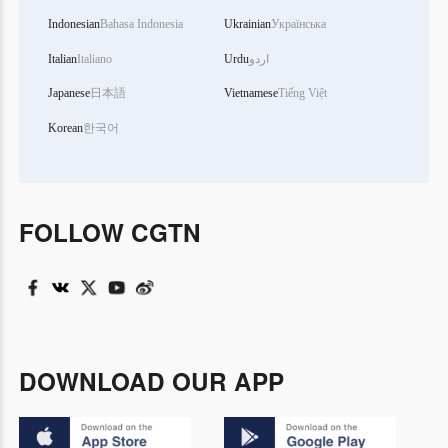
Indonesian
Bahasa Indonesia
Ukrainian
Українська
Italian
Italiano
Urdu
اردو
Japanese
日本語
Vietnamese
Tiếng Việt
Korean
한국어
FOLLOW CGTN
DOWNLOAD OUR APP