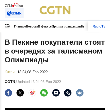
ЯЗЫК
Radio
TV
Главное
Новости
В фокусе
Прямая трансляция
Видеоролики
Специ
В Пекине покупатели стоят
в очередях за талисманом
Олимпиады
Китай
·
13:24,08-Feb-2022
CGTN
,Updated
13:24,08-Feb-2022