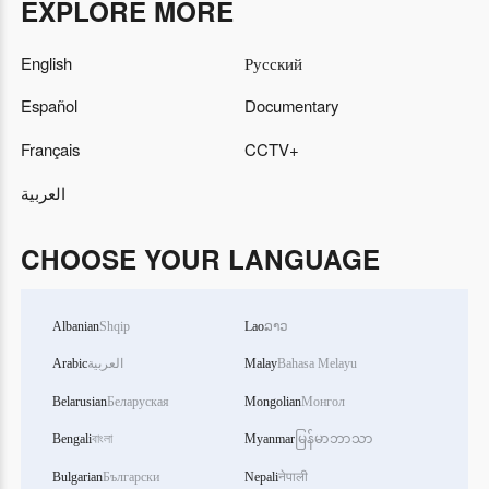
EXPLORE MORE
English
Русский
Español
Documentary
Français
CCTV+
العربية
CHOOSE YOUR LANGUAGE
Albanian
Shqip
Lao
ລາວ
Arabic
العربية
Malay
Bahasa Melayu
Belarusian
Беларуская
Mongolian
Монгол
Bengali
বাংলা
Myanmar
မြန်မာဘာသာ
Bulgarian
Български
Nepali
नेपाली