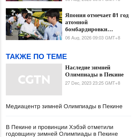
и Международного
союза архитекторов
Япония отмечает 81 год
атомной
бомбардировки
американскими
06 Aug, 2026 09:03
GMT+8
войсками
ТАКЖЕ ПО ТЕМЕ
Наследие зимней
Олимпиады в Пекине
27 Dec, 2023 23:25
GMT+8
Медиацентр зимней Олимпиады в Пекине
В Пекине и провинции Хэбэй отметили
годовщину зимней Олимпиады в Пекине