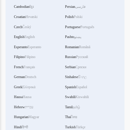
Cambodian
ខ្មែរ
Persian
فارسی
Croatian
Hrvatski
Polish
Polski
Czech
Český
Portuguese
Português
English
English
Pashto
پښتو
Esperanto
Esperanto
Romanian
Română
Filipino
Filipino
Russian
Русский
French
Français
Serbian
Српски
German
Deutsch
Sinhalese
සිංහල
Greek
Ελληνικά
Spanish
Español
Hausa
Hausa
Swahili
Kiswahili
Hebrew
עברית
Tamil
தமிழ்
Hungarian
Magyar
Thai
ไทย
Hindi
हिन्दी
Turkish
Türkçe