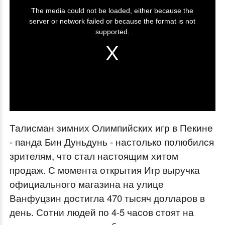
T
The media could not be loaded, either because the
h
server or network failed or because the format is not
i
supported.
s
i
s
a
m
o
Талисман зимних Олимпийских игр в Пекине
d
- панда Бин Дуньдунь - настолько полюбился
a
зрителям, что стал настоящим хитом
l
продаж. С момента открытия Игр выручка
w
официального магазина на улице
i
Ванфуцзин достигла 470 тысяч долларов в
n
день. Сотни людей по 4-5 часов стоят на
d