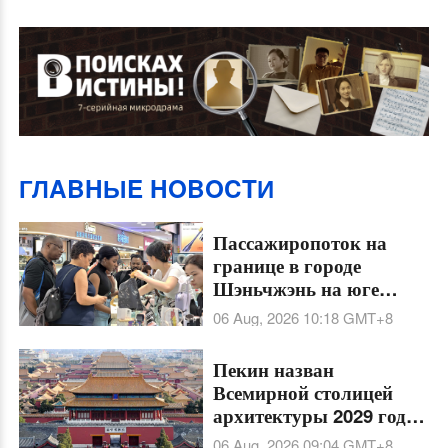
ГЛABHЫE HOBOCTИ
Пассажиропоток на
границе в городе
Шэньчжэнь на юге
Китая этим летом
06 Aug, 2026 10:18
GMT+8
ставит рекорды
Пекин назван
Всемирной столицей
архитектуры 2029 года
по решению ЮНЕСКО
06 Aug, 2026 09:04
GMT+8