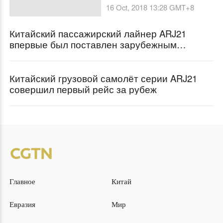
ARJ21
16 Oct, 2018 13:28
GMT+8
Китайский пассажирский лайнер ARJ21
впервые был поставлен зарубежным
заказчикам
Китайский грузовой самолёт серии ARJ21
совершил первый рейс за рубеж
Главное
Китай
Евразия
Мир