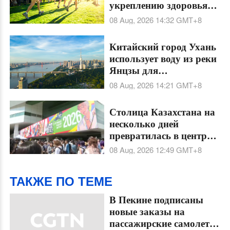
укреплению здоровья
населения
08 Aug, 2026 14:32
GMT+8
Китайский город Ухань
использует воду из реки
Янцзы для
централизованного
08 Aug, 2026 14:21
GMT+8
охлаждения делового
района
Столица Казахстана на
несколько дней
превратилась в центр
мировой поп-культуры
08 Aug, 2026 12:49
GMT+8
ТАКЖЕ ПО ТЕМЕ
В Пекине подписаны
новые заказы на
пассажирские самолеты