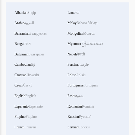
Albanian
Shqip
Lao
ລາວ
Arabic
العربية
Malay
Bahasa Melayu
Belarusian
Беларуская
Mongolian
Монгол
Bengali
বাংলা
Myanmar
မြန်မာဘာသာ
Bulgarian
Български
Nepali
नेपाली
Cambodian
ខ្មែរ
Persian
فارسی
Croatian
Hrvatski
Polish
Polski
Czech
Český
Portuguese
Português
English
English
Pashto
پښتو
Esperanto
Esperanto
Romanian
Română
Filipino
Filipino
Russian
Русский
French
Français
Serbian
Српски