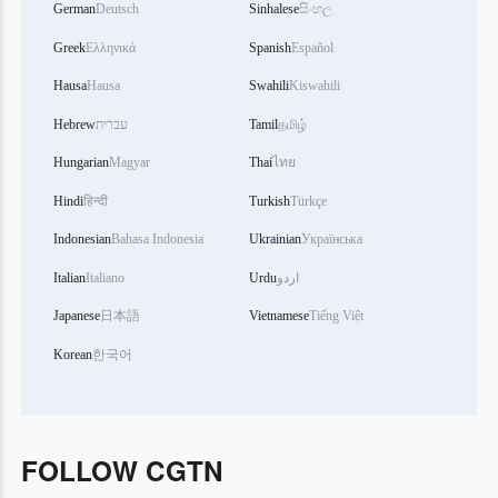
German
Deutsch
Sinhalese
සිංහල
Greek
Ελληνικά
Spanish
Español
Hausa
Hausa
Swahili
Kiswahili
Hebrew
עברית
Tamil
தமிழ்
Hungarian
Magyar
Thai
ไทย
Hindi
हिन्दी
Turkish
Türkçe
Indonesian
Bahasa Indonesia
Ukrainian
Українська
Italian
Italiano
Urdu
اردو
Japanese
日本語
Vietnamese
Tiếng Việt
Korean
한국어
FOLLOW CGTN