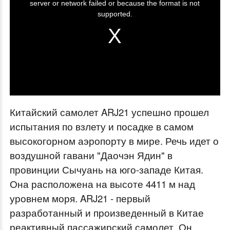
server or network failed or because the format is not
i
supported.
s
i
s
a
m
o
Китайский самолет ARJ21 успешно прошел
d
испытания по взлету и посадке в самом
a
высокогорном аэропорту в мире. Речь идет о
l
воздушной гавани "Даочэн Ядин" в
w
провинции Сычуань на юго-западе Китая.
i
Она расположена на высоте 4411 м над
n
уровнем моря. ARJ21 - первый
d
разработанный и произведенный в Китае
o
реактивный пассажирский самолет. Он
w