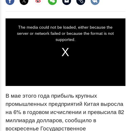
T
The media could not be loaded, either because the
h
server or network failed or because the format is not
i
supported.
s
i
s
a
m
o
В мае этого года прибыль крупных
d
промышленных предприятий Китая выросла
a
на 6% в годовом исчислении и превысила 82
l
миллиарда долларов, сообщило в
w
воскресенье Государственное
i