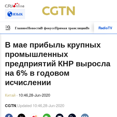
ЯЗЫК
Radio
TV
Главное
Новости
В фокусе
Прямая трансляция
Видеоролики
Специ
В мае прибыль крупных
промышленных
предприятий КНР выросла
на 6% в годовом
исчислении
Китай
·
10:46,28-Jun-2020
CGTN
,Updated
10:46,28-Jun-2020