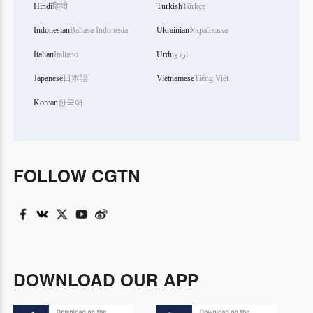
Hindi
हिन्दी
Turkish
Türkçe
Indonesian
Bahasa Indonesia
Ukrainian
Українська
Italian
Italiano
Urdu
اردو
Japanese
日本語
Vietnamese
Tiếng Việt
Korean
한국어
FOLLOW CGTN
DOWNLOAD OUR APP