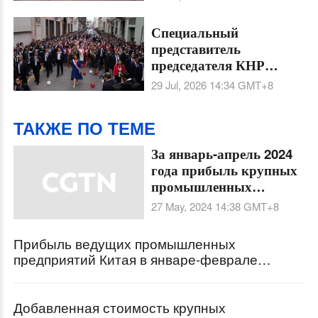
Специальный
представитель
председателя КНР
принял участие в
29 Jul, 2026 14:34
GMT+8
церемонии передачи
власти президента Перу
ТАКЖЕ ПО ТЕМЕ
За январь-апрель 2024
года прибыль крупных
промышленных
предприятий Китая
27 May, 2024 14:38
GMT+8
выросла на 4,3%
Прибыль ведущих промышленных
предприятий Китая в январе-феврале
снизилась на 22,9% в годовом исчислении
Добавленная стоимость крупных