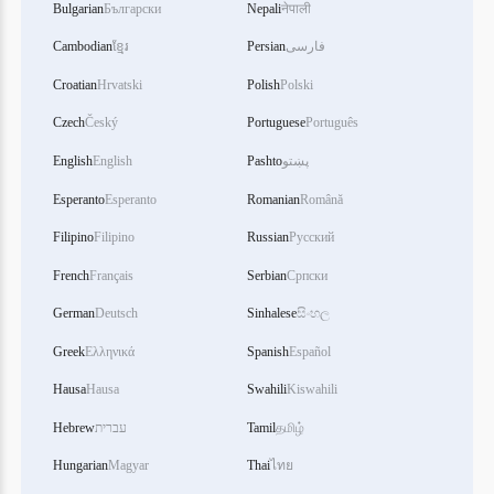
Bulgarian
Български
Nepali
नेपाली
Cambodian
ខ្មែរ
Persian
فارسی
Croatian
Hrvatski
Polish
Polski
Czech
Český
Portuguese
Português
English
English
Pashto
پښتو
Esperanto
Esperanto
Romanian
Română
Filipino
Filipino
Russian
Русский
French
Français
Serbian
Српски
German
Deutsch
Sinhalese
සිංහල
Greek
Ελληνικά
Spanish
Español
Hausa
Hausa
Swahili
Kiswahili
Hebrew
עברית
Tamil
தமிழ்
Hungarian
Magyar
Thai
ไทย