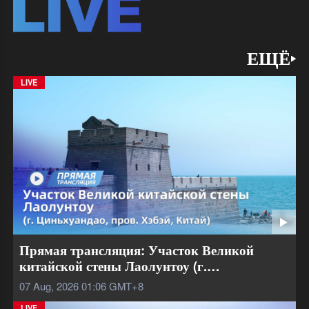
ЕЩЁ
LIVE
Прямая трансляция: Участок Великой
китайской стены Лаолунтоу (г.
Циньхуандао, пров. Хэбэй, Китай)
07 Aug, 2026 01:06
GMT+8
LIVE