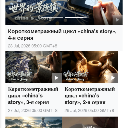
С 99-ЛЕТИЕМ ОСНОВАНИЯ НОАК
01 Aug, 2026 02:00
GMT+8
2
Короткометражный
Короткометражный
цикл «china’s
цикл «china’s
story», 3-я серия
story», 2-я серия
27 Jul, 2026 05:00
GMT+8
26 Jul, 2026 05:00
GMT+8