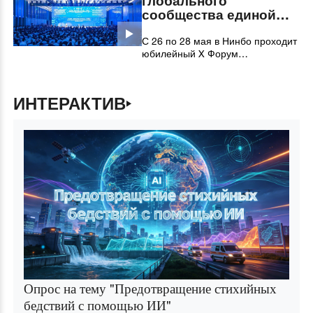
глобального
новые драйверы роста
сообщества единой
стремительно набирали силу. В
судьбы портов и
каких аспектах экономика Китая
судоходства
С 26 по 28 мая в Нинбо проходит
проявила новые характерные
юбилейный X Форум
особенности в первой половине
сотрудничества портов Морского
2026 года? Узнайте из нашей
шёлкового пути. Тема форума —
инфографики.
«Устойчивое взаимодействие —
ИНТЕРАКТИВ
совместное процветание».
Опрос на тему "Предотвращение стихийных
бедствий с помощью ИИ"