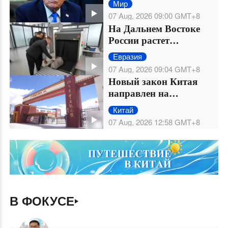
Мир
07 Aug, 2026 09:00
GMT+8
На Дальнем Востоке
России растет
популярность туров в
Евразия
Китай
07 Aug, 2026 09:04
GMT+8
Новый закон Китая
направлен на
улучшение доступа к
Китай
общественным услугам
07 Aug, 2026 12:58
GMT+8
для всех этнических
групп
В ФОКУСЕ