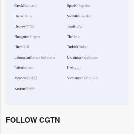
Hausa
Hausa
Swahili
Kiswahili
Hebrew
עברית
Tamil
தமிழ்
Hungarian
Magyar
Thai
ไทย
Hindi
हिन्दी
Turkish
Türkçe
Indonesian
Bahasa Indonesia
Ukrainian
Українська
Italian
Italiano
Urdu
اردو
Japanese
日本語
Vietnamese
Tiếng Việt
Korean
한국어
FOLLOW CGTN