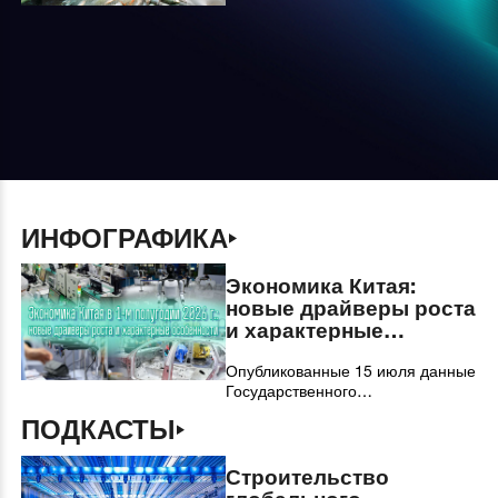
ИНФОГРАФИКА
Экономика Китая:
новые драйверы роста
и характерные
особенности
Опубликованные 15 июля данные
Государственного
статистического управления (ГСУ)
ПОДКАСТЫ
КНР свидетельствуют о том, что в
1-м полугодии китайская
экономика функционировала в
Строительство
рациональном диапазоне, а