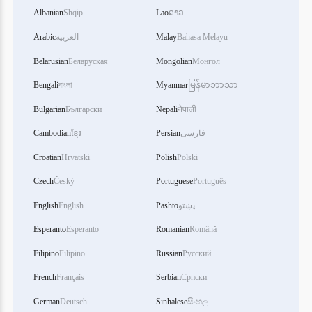
Arabic
العربية
Malay
Bahasa Melayu
Belarusian
Беларуская
Mongolian
Монгол
Bengali
বাংলা
Myanmar
မြန်မာဘာသာ
Bulgarian
Български
Nepali
नेपाली
Cambodian
ខ្មែរ
Persian
فارسی
Croatian
Hrvatski
Polish
Polski
Czech
Český
Portuguese
Português
English
English
Pashto
پښتو
Esperanto
Esperanto
Romanian
Română
Filipino
Filipino
Russian
Русский
French
Français
Serbian
Српски
German
Deutsch
Sinhalese
සිංහල
Greek
Ελληνικά
Spanish
Español