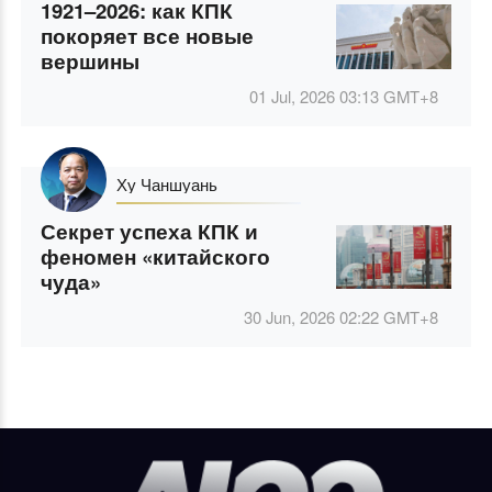
1921–2026: как КПК
покоряет все новые
вершины
01 Jul, 2026 03:13
GMT+8
Ху Чаншуань
Секрет успеха КПК и
феномен «китайского
чуда»
30 Jun, 2026 02:22
GMT+8