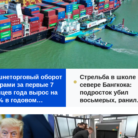
шнеторговый оборот
Стрельба в школе 
рами за первые 7
севере Бангкока:
цев года вырос на
подросток убил
% в годовом
восьмерых, ранил
ислении
более 30 человек 
покончил с собой