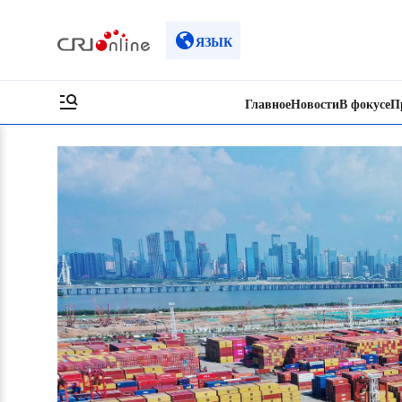
ЯЗЫК
Главное
Новости
В фокусе
П