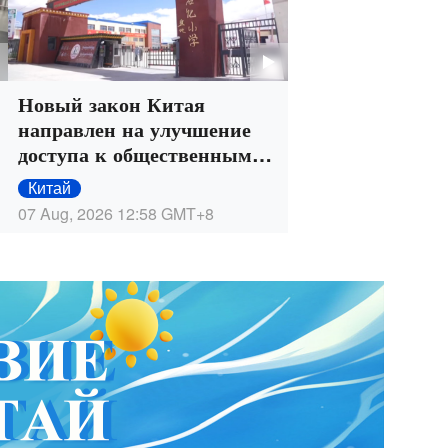
Новый закон Китая
направлен на улучшение
доступа к общественным
услугам для всех
Китай
этнических групп
07 Aug, 2026 12:58
GMT+8