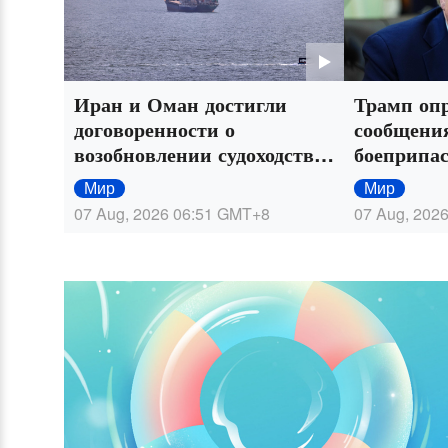
Иран и Оман достигли
Трамп опр
договоренности о
сообщения
возобновлении судоходства
боеприпа
через Ормузский пролив на
Мир
Мир
60 дней
07 Aug, 2026 06:51
GMT+8
07 Aug, 2026