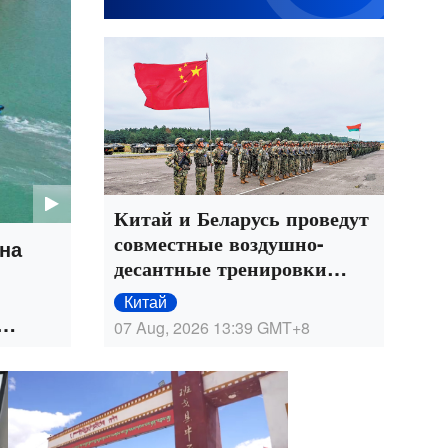
Китай и Беларусь проведут
совместные воздушно-
на
десантные тренировки
"Шэньин-2026" в Хубэе
Китай
07 Aug, 2026 13:39
GMT+8
и