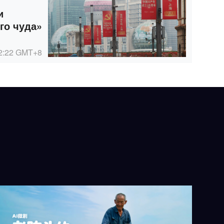
и
го чуда»
2:22
GMT+8