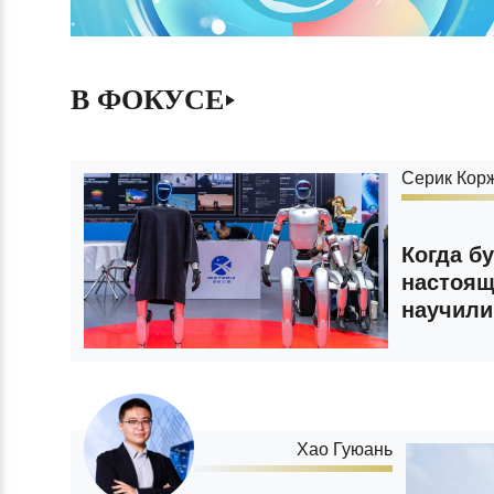
В ФОКУСЕ
Серик Кор
Когда б
настоящ
научили
Хао Гуюань