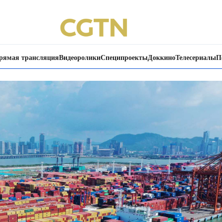
рямая трансляция
Видеоролики
Специпроекты
Доккино
Телесериалы
П