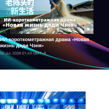
ИИ-короткометражная драма «Новая
жизнь дяди Чэня»
02 Jul, 2026 01:43
GMT+8