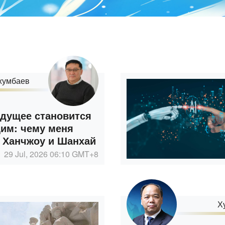
жумбаев
удущее становится
им: чему меня
 Ханчжоу и Шанхай
29 Jul, 2026 06:10
GMT+8
Х