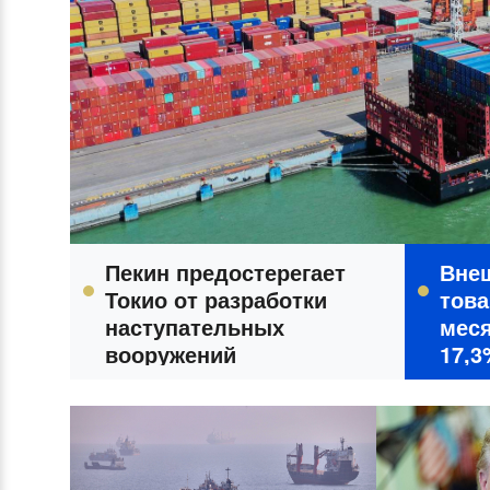
Пекин предостерегает
Вне
Токио от разработки
това
наступательных
меся
вооружений
17,3
исч