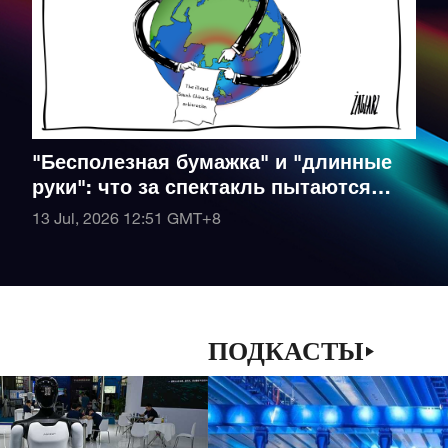
"Бесполезная бумажка" и "длинные
руки": что за спектакль пытаются
разыграть 14 стран в Южно-
13 Jul, 2026 12:51
GMT+8
Китайском море?
ПОДКАСТЫ