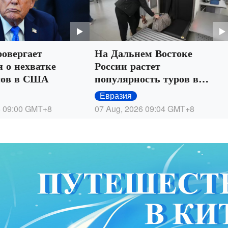
овергает
На Дальнем Востоке
 о нехватке
России растет
сов в США
популярность туров в
Китай
Евразия
 09:00
GMT+8
07 Aug, 2026 09:04
GMT+8